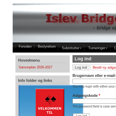
Gå til hovedindhold
Forsiden
Bestyrelsen
Substitutter
Turneringer
Log ind
Hovedmenu
(aktiv fane)
Primære faneblade
Log ind
Bestil ny adg
Sæsonplan 2026-2027
Brugernavn eller e-mail
Info folder og links
You may login with either your
Adgangskode
*
The password field is case sens